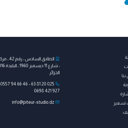
ة
الطابق السادس ،
ات
الجزائر.
بنا
-
0557 94 66 46
-
025 20 81 63
نة
0698 421 927
ارة
info@piteur-studio.dz
تسعير
ف