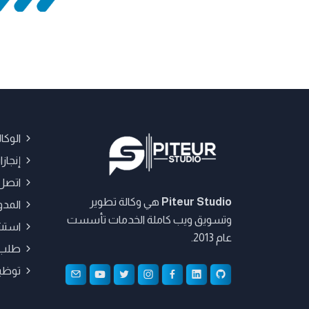
الوكال
إنجاز
اتصل 
Piteur Studio
هي وكالة تطوير
المدو
وتسويق ويب كاملة الخدمات تأسست
استش
عام 2013.
طلب 
توظي